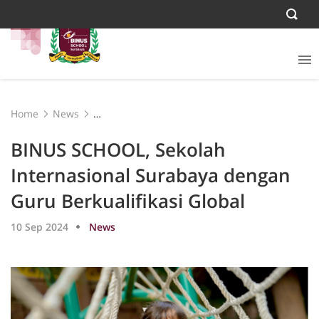
Home
News
BINUS SCHOOL, Sekolah Internasional Surabaya dengan
Guru Berkualifikasi Global
BINUS SCHOOL, Sekolah
Internasional Surabaya dengan
Guru Berkualifikasi Global
10 Sep 2024
News